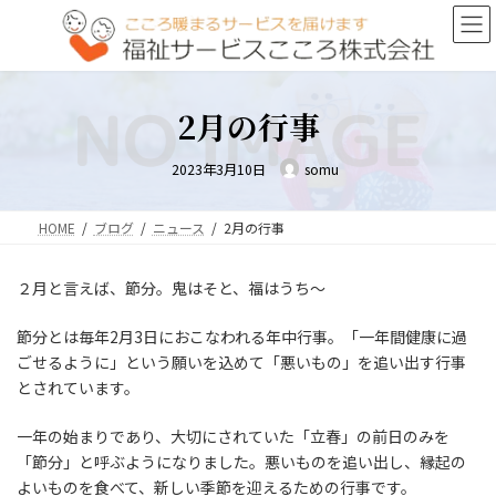
コ
ナ
ン
ビ
テ
ゲ
ン
ー
ツ
シ
2月の行事
へ
ョ
ス
ン
キ
に
2023年3月10日
somu
ッ
移
プ
動
HOME
ブログ
ニュース
2月の行事
２月と言えば、節分。鬼はそと、福はうち～
節分とは毎年2月3日におこなわれる年中行事。「一年間健康に過
ごせるように」という願いを込めて「悪いもの」を追い出す行事
とされています。
一年の始まりであり、大切にされていた「立春」の前日のみを
「節分」と呼ぶようになりました。悪いものを追い出し、縁起の
よいものを食べて、新しい季節を迎えるための行事です。