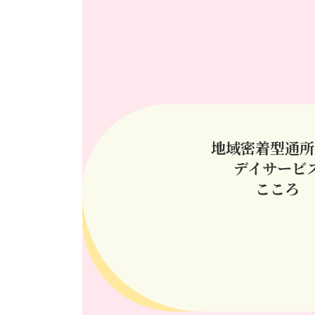
地域密着型通所
デイサービ
こころ
ア
イ
コ
ン
リ
ン
ク