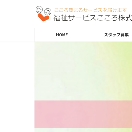
コ
ナ
ン
ビ
テ
ゲ
ン
ー
ツ
シ
HOME
スタッフ募集
へ
ョ
ス
ン
キ
に
ッ
移
プ
動